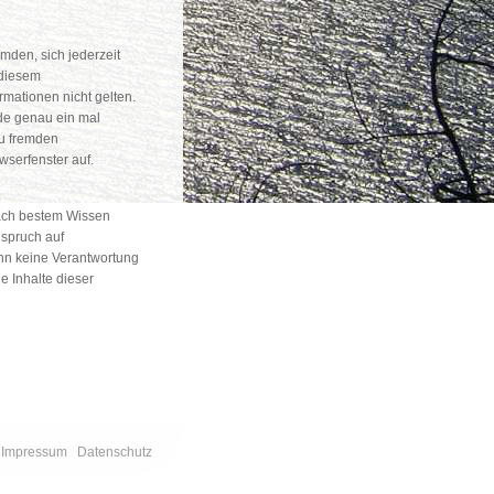
den, sich jederzeit
 diesem
rmationen nicht gelten.
de genau ein mal
zu fremden
wserfenster auf.
nach bestem Wissen
nspruch auf
kann keine Verantwortung
 Inhalte dieser
Impressum
Datenschutz