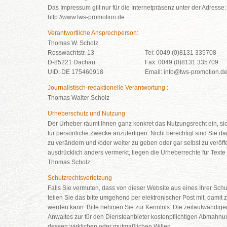
Das Impressum gilt nur für die Internetpräsenz unter der Adresse:
http://www.tws-promotion.de
Verantwortliche Ansprechperson:
Thomas W. Scholz
Rosswachtstr. 13
Tel: 0049 (0)8131 335708
D-85221 Dachau
Fax: 0049 (0)8131 335709
UID: DE 175460918
Email: info@tws-promotion.d
Journalistisch-redaktionelle Verantwortung :
Thomas Walter Scholz
Urheberschutz und Nutzung
Der Urheber räumt Ihnen ganz konkret das Nutzungsrecht ein, sic
für persönliche Zwecke anzufertigen. Nicht berechtigt sind Sie d
zu verändern und /oder weiter zu geben oder gar selbst zu veröff
ausdrücklich anders vermerkt, liegen die Urheberrechte für Texte
Thomas Scholz
Schutzrechtsverletzung
Falls Sie vermuten, dass von dieser Website aus eines Ihrer Schut
teilen Sie das bitte umgehend per elektronischer Post mit, damit z
werden kann. Bitte nehmen Sie zur Kenntnis: Die zeitaufwändige
Anwaltes zur für den Diensteanbieter kostenpflichtigen Abmahnun
dessen wirklichen oder mutmaßlichen Willen.