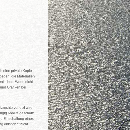
e
h eine private Kopie
agegen, die Materialien
entlichen. Wenn nicht
 und Grafiken bei
zrechte verletzt wird,
ügig Abhilfe geschafft
re Einschaltung eines
g entspricht nicht